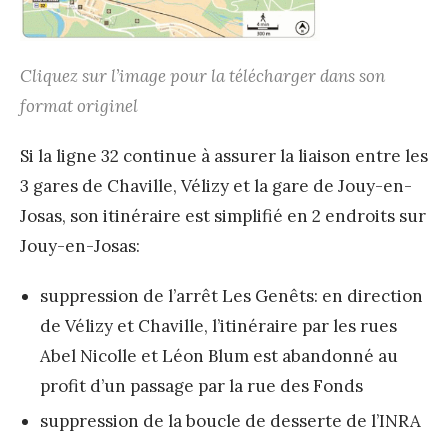
b
y
Cliquez sur l’image pour la télécharger dans son
h
format originel
o
Si la ligne 32 continue à assurer la liaison entre les
r
3 gares de Chaville, Vélizy et la gare de Jouy-en-
i
Josas, son itinéraire est simplifié en 2 endroits sur
z
Jouy-en-Josas:
o
n
suppression de l’arrêt Les Genêts: en direction
de Vélizy et Chaville, l’itinéraire par les rues
e
Abel Nicolle et Léon Blum est abandonné au
m
profit d’un passage par la rue des Fonds
p
suppression de la boucle de desserte de l’INRA
l