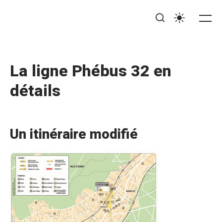
La ligne Phébus 32 en
détails
P
Un itinéraire modifié
u
b
l
i
s
h