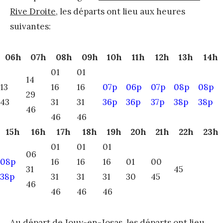
Rive Droite
, les départs ont lieu aux heures
suivantes:
06h
07h
08h
09h
10h
11h
12h
13h
14h
01
01
14
13
16
16
07p
06p
07p
08p
08p
29
43
31
31
36p
36p
37p
38p
38p
46
46
46
15h
16h
17h
18h
19h
20h
21h
22h
23h
01
01
01
06
08p
16
16
16
01
00
31
45
38p
31
31
31
30
45
46
46
46
46
Au départ de Jouy-en-Josas, les départs ont lieu