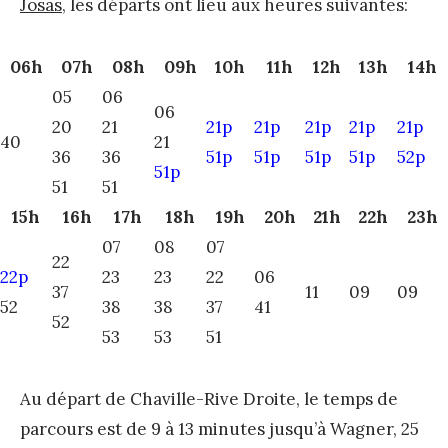
Josas
, les départs ont lieu aux heures suivantes:
06h
07h
08h
09h
10h
11h
12h
13h
14h
05
06
06
20
21
21p
21p
21p
21p
21p
40
21
36
36
51p
51p
51p
51p
52p
51p
51
51
15h
16h
17h
18h
19h
20h
21h
22h
23h
07
08
07
22
22p
23
23
22
06
37
11
09
09
52
38
38
37
41
52
53
53
51
Au départ de Chaville-Rive Droite, le temps de
parcours est de 9 à 13 minutes jusqu’à Wagner, 25