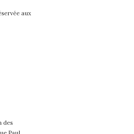
réservée aux
n des
rue Paul