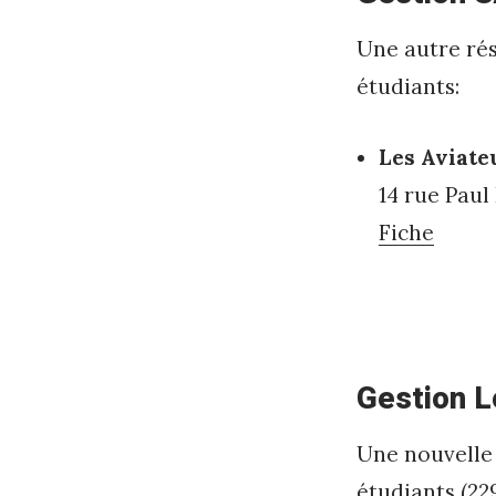
z
Une autre rés
o
étudiants:
n
e
Les Aviate
m
14 rue Paul
Fiche
p
l
o
y
Gestion L
e
u
Une nouvelle r
r
étudiants (229