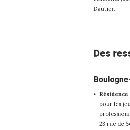
Dautier.
Des res
Boulogne-
Résidence 
pour les je
profession
23 rue de S