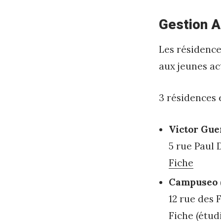
l
Gestion 
i
s
Les résidence
aux jeunes ac
h
e
3 résidences 
d
2
Victor Gue
n
5 rue Paul 
o
Fiche
v
Campuseo
e
12 rue des
m
Fiche
(étud