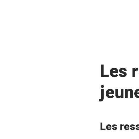
Les 
jeune
P
Les res
u
b