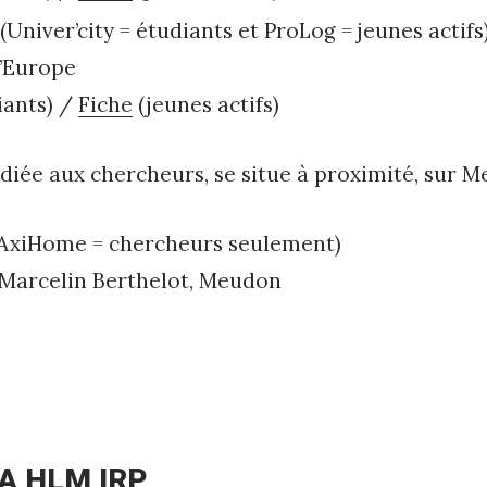
(Univer’city = étudiants et ProLog = jeunes actifs
l’Europe
iants) /
Fiche
(jeunes actifs)
diée aux chercheurs, se situe à proximité, sur 
AxiHome = chercheurs seulement)
 Marcelin Berthelot, Meudon
SA HLM IRP