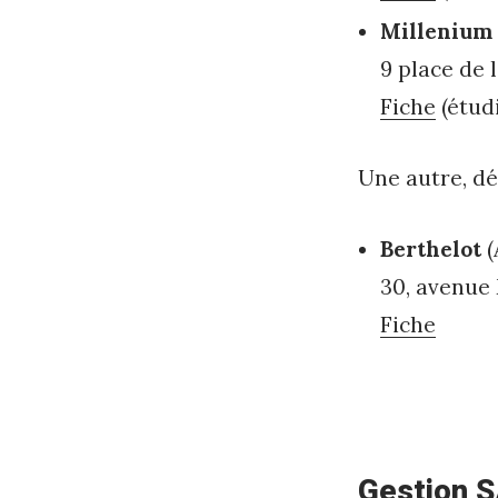
b
Millenium
r
9 place de 
e
Fiche
(étud
2
0
Une autre, dé
1
Berthelot
(
7
30, avenue
b
Fiche
y
h
o
r
Gestion 
i