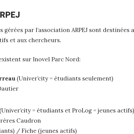
ARPEJ
s gérées par l’association ARPEJ sont destinées 
tifs et aux chercheurs.
existent sur Inovel Parc Nord:
rreau
(Univer’city = étudiants seulement)
Dautier
(Univer’city = étudiants et ProLog = jeunes actifs
 Frères Caudron
iants) /
Fiche
(jeunes actifs)