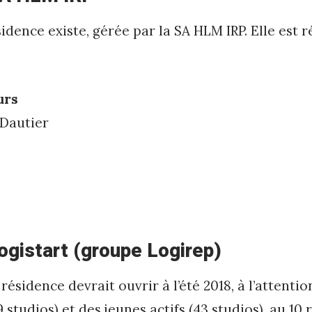
idence existe, gérée par la SA HLM IRP. Elle est 
urs
 Dautier
ogistart (groupe Logirep)
ésidence devrait ouvrir à l’été 2018, à l’attentio
 studios) et des jeunes actifs (43 studios), au 10 