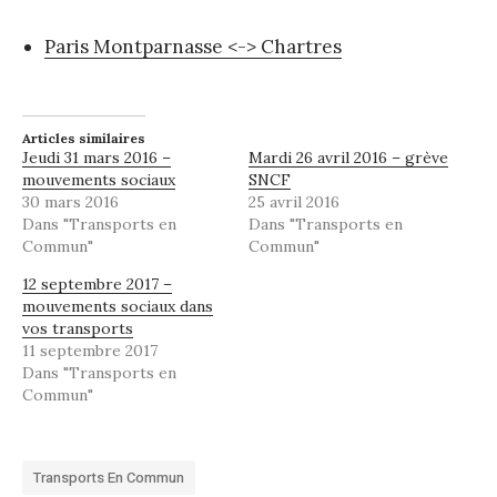
Paris Montparnasse <-> Chartres
Articles similaires
Jeudi 31 mars 2016 –
Mardi 26 avril 2016 – grève
mouvements sociaux
SNCF
30 mars 2016
25 avril 2016
Dans "Transports en
Dans "Transports en
Commun"
Commun"
12 septembre 2017 –
mouvements sociaux dans
vos transports
11 septembre 2017
Dans "Transports en
Commun"
Transports En Commun