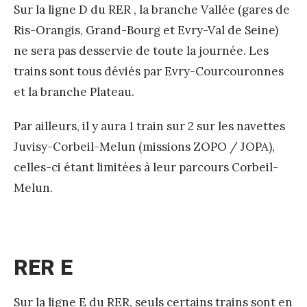
Sur la ligne D du RER , la branche Vallée (gares de
Ris-Orangis, Grand-Bourg et Evry-Val de Seine)
ne sera pas desservie de toute la journée. Les
trains sont tous déviés par Evry-Courcouronnes
et la branche Plateau.
Par ailleurs, il y aura 1 train sur 2 sur les navettes
Juvisy-Corbeil-Melun (missions ZOPO / JOPA),
celles-ci étant limitées à leur parcours Corbeil-
Melun.
RER E
Sur la ligne E du RER, seuls certains trains sont en