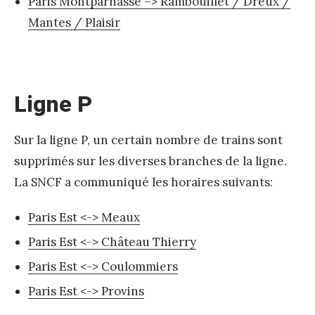
Paris Montparnasse –> Rambouillet / Dreux /
Mantes / Plaisir
Ligne P
Sur la ligne P, un certain nombre de trains sont
supprimés sur les diverses branches de la ligne.
La SNCF a communiqué les horaires suivants:
Paris Est <-> Meaux
Paris Est <-> Château Thierry
Paris Est <-> Coulommiers
Paris Est <-> Provins