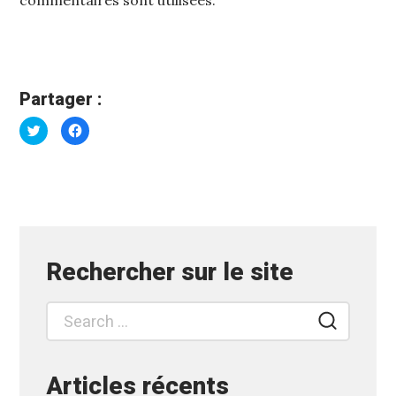
commentaires sont utilisées
.
g
n
e
J
Partager :
e
C
C
u
l
l
i
i
d
q
q
u
u
e
e
i
z
z
p
p
1
o
o
u
u
r
r
e
p
p
a
a
Rechercher sur le site
r
r
r
t
t
a
a
m
g
g
e
e
a
r
r
s
s
u
u
r
r
r
T
F
s
w
a
Articles récents
i
c
t
e