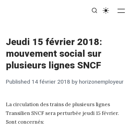
Jeudi 15 février 2018:
mouvement social sur
plusieurs lignes SNCF
Published
14 février 2018
by
horizonemployeur
La circulation des trains de plusieurs lignes
Transilien SNCF sera perturbée jeudi 15 février.
Sont concernés: