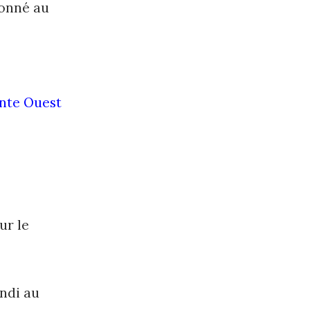
donné au
inte Ouest
ur le
undi au