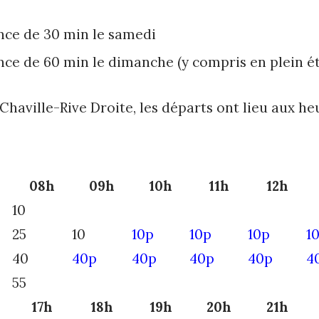
nce de 30 min le samedi
ce de 60 min le dimanche (y compris en plein ét
Chaville-Rive Droite, les départs ont lieu aux he
08h
09h
10h
11h
12h
10
25
10
10p
10p
10p
1
40
40p
40p
40p
40p
4
55
17h
18h
19h
20h
21h