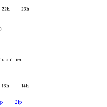
22h
23h
0
rts ont lieu
13h
14h
1p
21p