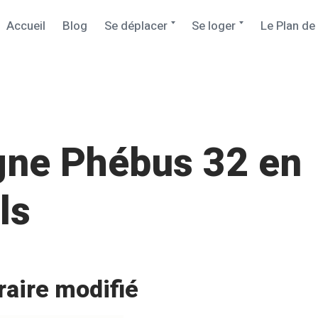
Accueil
Blog
Se déplacer
Se loger
Le Plan de
igne Phébus 32 en
ls
raire modifié