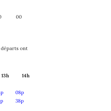
0
00
s départs ont
13h
14h
8p
08p
8p
38p