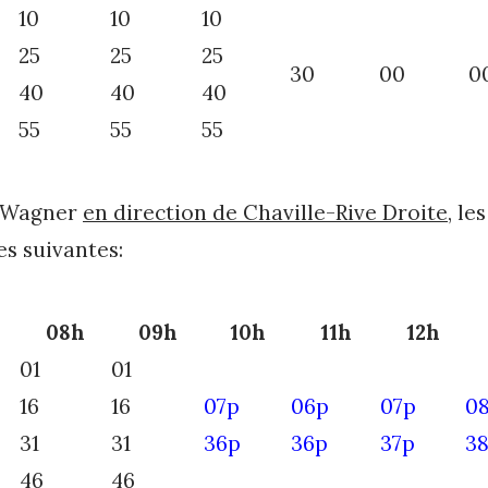
10
10
10
25
25
25
30
00
0
40
40
40
55
55
55
e Wagner
en direction de Chaville-Rive Droite
, le
es suivantes:
08h
09h
10h
11h
12h
01
01
16
16
07p
06p
07p
0
31
31
36p
36p
37p
3
46
46