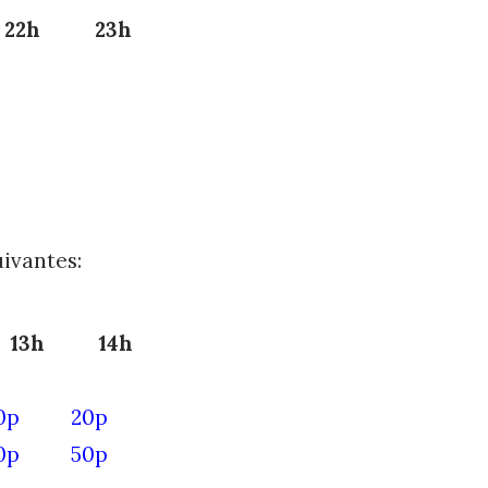
22h
23h
uivantes:
13h
14h
0p
20p
0p
50p