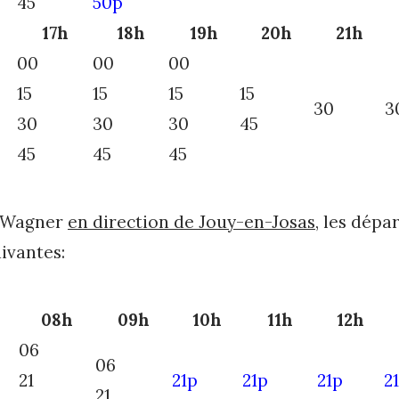
45
50p
17h
18h
19h
20h
21h
00
00
00
15
15
15
15
30
3
30
30
30
45
45
45
45
e Wagner
en direction de Jouy-en-Josas
, les dépa
ivantes:
08h
09h
10h
11h
12h
06
06
21
21p
21p
21p
2
21