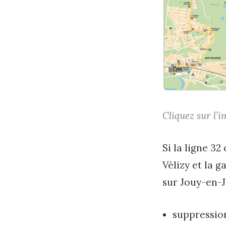
l
2
0
1
6
b
y
Cliquez sur l’
h
Si la ligne 32
o
Vélizy et la g
r
sur Jouy-en-J
i
z
suppression
o