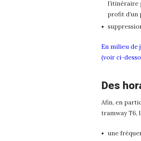
l’itinérair
n
profit d’un
e
suppression
m
p
En milieu de 
l
(voir ci-desso
o
y
Des hor
e
u
Afin, en parti
r
tramway T6, l
une fréquen