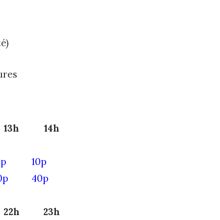
é)
ures
13h
14h
0p
10p
0p
40p
22h
23h