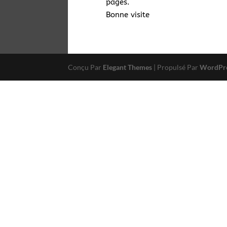
pages.
Bonne visite
Conçu Par
Elegant Themes
| Propulsé Par
WordPr