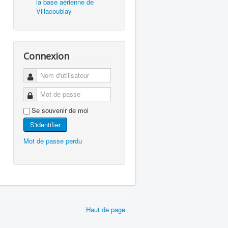
la base aérienne de
Villacoublay
Connexion
Se souvenir de moi
S'identifier
Mot de passe perdu
Haut de page