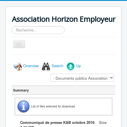
Association Horizon Employeur
Rechercher
Basculer
la
navigation
Accueil
Overview
Search
Up
L'association
Actualités
Agenda
Summary
List of files selected for download.
Communiqué de presse K&B octobre 2016
Size: