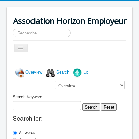
Association Horizon Employeur
Rechercher
Basculer
la
navigation
Accueil
Overview
Search
Up
L'association
Actualités
Agenda
Search Keyword:
Search
Reset
Search for:
All words