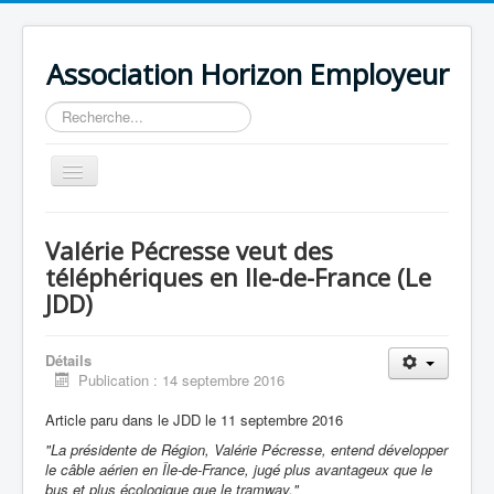
Association Horizon Employeur
Rechercher
Basculer
la
navigation
Accueil
Valérie Pécresse veut des
L'association
téléphériques en Ile-de-France (Le
JDD)
Actualités
Agenda
Détails
Publication : 14 septembre 2016
Article paru dans le JDD le 11 septembre 2016
"La présidente de Région, Valérie Pécresse, entend développer
le câble aérien en Île-de-France, jugé plus avantageux que le
bus et plus écologique que le tramway."