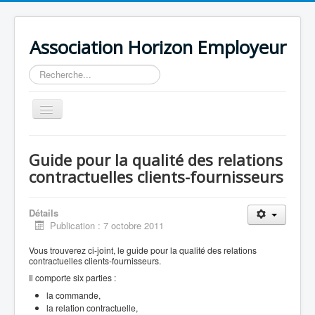
Association Horizon Employeur
Rechercher
Basculer
la
navigation
Accueil
Guide pour la qualité des relations
L'association
contractuelles clients-fournisseurs
Actualités
Détails
Agenda
Publication : 7 octobre 2011
Vous trouverez ci-joint, le guide pour la qualité des relations
contractuelles clients-fournisseurs.
Il comporte six parties :
la commande,
la relation contractuelle,